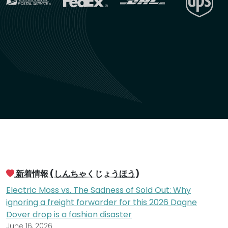
新着情報 (しんちゃくじょうほう)
Electric Moss vs. The Sadness of Sold Out: Why
ignoring a freight forwarder for this 2026 Dagne
Dover drop is a fashion disaster
June 16, 2026