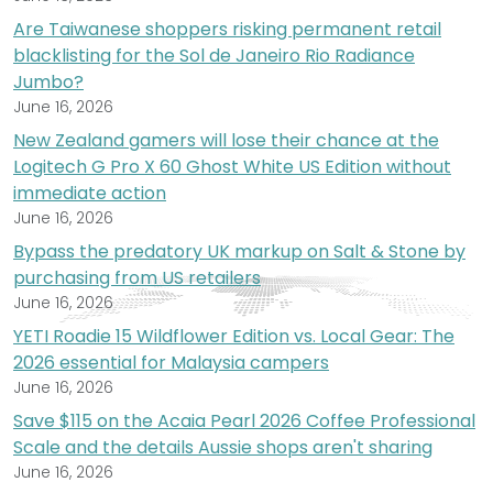
Are Taiwanese shoppers risking permanent retail
blacklisting for the Sol de Janeiro Rio Radiance
Jumbo?
June 16, 2026
New Zealand gamers will lose their chance at the
Logitech G Pro X 60 Ghost White US Edition without
immediate action
June 16, 2026
Bypass the predatory UK markup on Salt & Stone by
purchasing from US retailers
June 16, 2026
YETI Roadie 15 Wildflower Edition vs. Local Gear: The
2026 essential for Malaysia campers
June 16, 2026
Save $115 on the Acaia Pearl 2026 Coffee Professional
Scale and the details Aussie shops aren't sharing
June 16, 2026