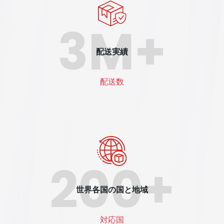
3M+
配送実績
配送数
200+
世界各国の国と地域
対応国