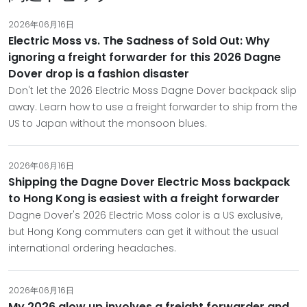
2026年06月16日
Electric Moss vs. The Sadness of Sold Out: Why
ignoring a freight forwarder for this 2026 Dagne
Dover drop is a fashion disaster
Don't let the 2026 Electric Moss Dagne Dover backpack slip
away. Learn how to use a freight forwarder to ship from the
US to Japan without the monsoon blues.
2026年06月16日
Shipping the Dagne Dover Electric Moss backpack
to Hong Kong is easiest with a freight forwarder
Dagne Dover's 2026 Electric Moss color is a US exclusive,
but Hong Kong commuters can get it without the usual
international ordering headaches.
2026年06月16日
My 2026 glow up involves a freight forwarder and