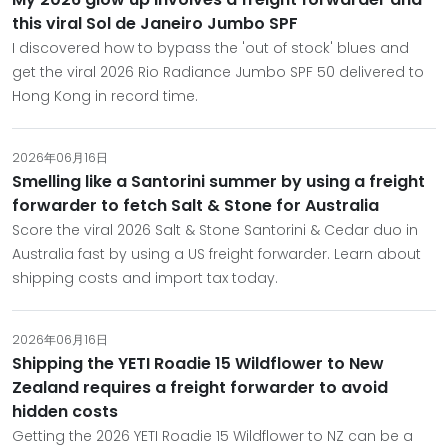
this viral Sol de Janeiro Jumbo SPF
I discovered how to bypass the 'out of stock' blues and
get the viral 2026 Rio Radiance Jumbo SPF 50 delivered to
Hong Kong in record time.
2026年06月16日
Smelling like a Santorini summer by using a freight
forwarder to fetch Salt & Stone for Australia
Score the viral 2026 Salt & Stone Santorini & Cedar duo in
Australia fast by using a US freight forwarder. Learn about
shipping costs and import tax today.
2026年06月16日
Shipping the YETI Roadie 15 Wildflower to New
Zealand requires a freight forwarder to avoid
hidden costs
Getting the 2026 YETI Roadie 15 Wildflower to NZ can be a