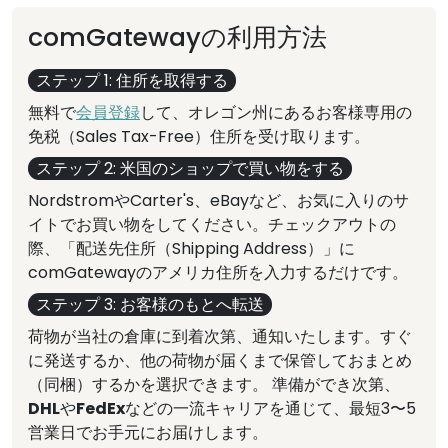
comGatewayの利用方法
ステップ 1: 住所を取得する
無料で
会員登録
して、オレゴン州にあるお客様専用の
免税（Sales Tax-Free）住所を受け取ります。
ステップ 2: 米国のショップで買い物をする
NordstromやCarter's、eBayなど、お気に入りのサ
イトでお買い物をしてください。チェックアウトの
際、「配送先住所（Shipping Address）」に
comGatewayのアメリカ住所を入力するだけです。
ステップ 3: お客様のもとへ転送
荷物が当社の倉庫に到着次第、通知いたします。すぐ
に発送するか、他の荷物が届くまで保管しておまとめ
（同梱）するかを選択できます。 準備ができ次第、
DHL
や
FedEx
などの一流キャリアを通じて、最短3〜5
営業日でお手元にお届けします。