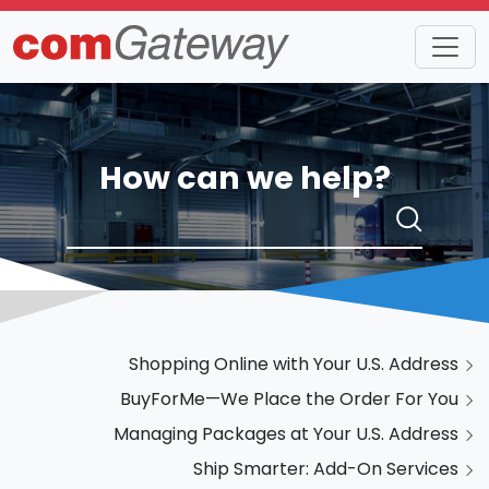
How can we help?
Shopping Online with Your U.S. Address
BuyForMe—We Place the Order For You
Managing Packages at Your U.S. Address
Ship Smarter: Add-On Services