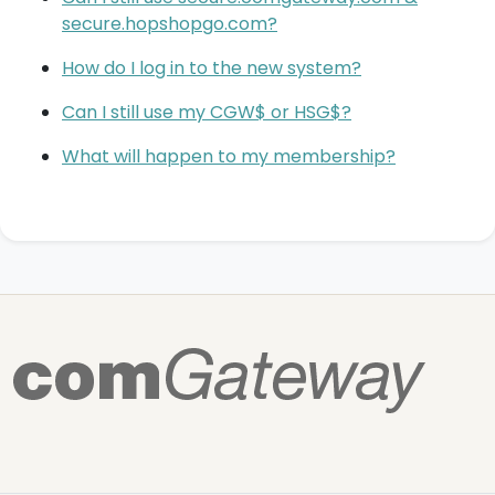
secure.hopshopgo.com?
How do I log in to the new system?
Can I still use my CGW$ or HSG$?
What will happen to my membership?