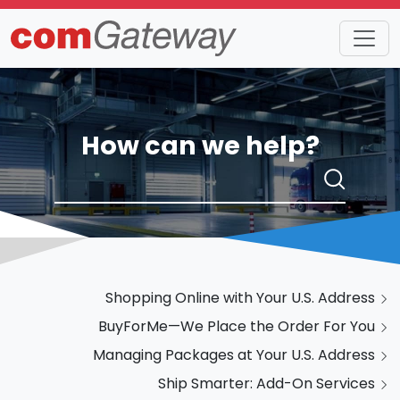
How can we help?
Shopping Online with Your U.S. Address
BuyForMe—We Place the Order For You
Managing Packages at Your U.S. Address
Ship Smarter: Add-On Services