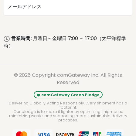
メールアドレス
営業時間:
月曜日～金曜日 7:00 ～ 17:00（太平洋標準
時）
© 2026 Copyright comGateway Inc. All Rights
Reserved
comGateway Green Pledge
Delivering Globally. Acting Responsibly. Every shipment has a
footprint.
Our pledge is to make it lighter by optimizing shipments,
minimizing waste, and supporting more sustainable delivery
practices.