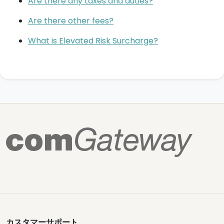
Are there any taxes and duties?
Are there other fees?
What is Elevated Risk Surcharge?
カスタマーサポート