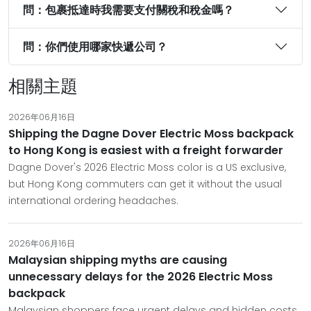
問：包裹抵達時我需要支付關稅和稅金嗎？
問：你們使用哪家快遞公司？
相關主題
2026年06月16日
Shipping the Dagne Dover Electric Moss backpack
to Hong Kong is easiest with a freight forwarder
Dagne Dover's 2026 Electric Moss color is a US exclusive,
but Hong Kong commuters can get it without the usual
international ordering headaches.
2026年06月16日
Malaysian shipping myths are causing
unnecessary delays for the 2026 Electric Moss
backpack
Malaysian shoppers face urgent delays and hidden costs