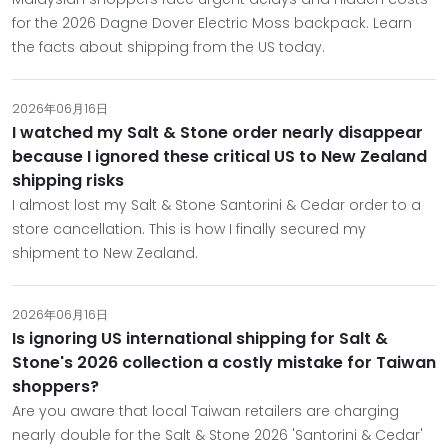
for the 2026 Dagne Dover Electric Moss backpack. Learn
the facts about shipping from the US today.
2026年06月16日
I watched my Salt & Stone order nearly disappear
because I ignored these critical US to New Zealand
shipping risks
I almost lost my Salt & Stone Santorini & Cedar order to a
store cancellation. This is how I finally secured my
shipment to New Zealand.
2026年06月16日
Is ignoring US international shipping for Salt &
Stone's 2026 collection a costly mistake for Taiwan
shoppers?
Are you aware that local Taiwan retailers are charging
nearly double for the Salt & Stone 2026 'Santorini & Cedar'