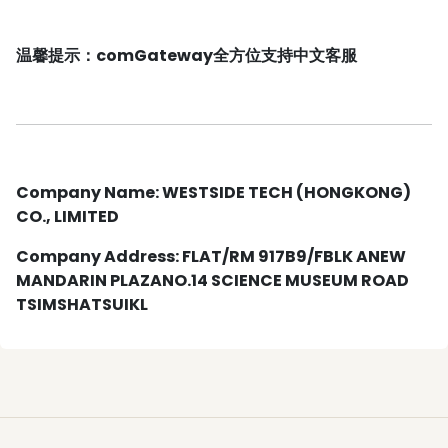
温馨提示：comGateway全方位支持中文客服
Company Name: WESTSIDE TECH (HONGKONG)
CO., LIMITED
Company Address: FLAT/RM 917B9/FBLK ANEW
MANDARIN PLAZANO.14 SCIENCE MUSEUM ROAD
TSIMSHATSUIKL